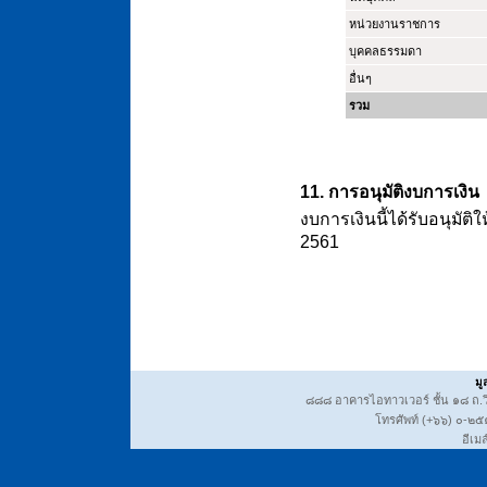
หน่วยงานราชการ
บุคคลธรรมดา
อื่นๆ
รวม
11. การอนุมัติงบการเงิน
งบการเงินนี้ได้รับอนุมัต
2561
มู
๘๘๘ อาคารไอทาวเวอร์ ชั้น ๑๘ ถ.วิ
โทรศัพท์ (+๖๖) ๐-
อีเมล์